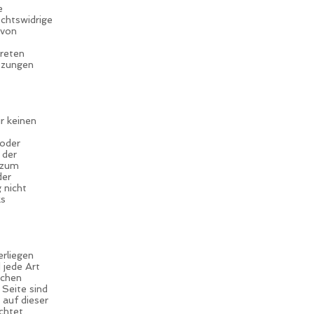
e
chtswidrige
 von
kreten
tzungen
r keinen
 oder
 der
 zum
der
 nicht
ks
erliegen
 jede Art
ichen
 Seite sind
 auf dieser
chtet.