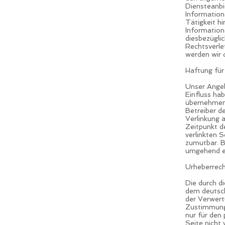
Diensteanbi
Information
Tätigkeit h
Information
diesbezügli
Rechtsverle
werden wir 
Haftung für
Unser Angeb
Einfluss ha
übernehmen. 
Betreiber d
Verlinkung 
Zeitpunkt de
verlinkten 
zumutbar. B
umgehend e
Urheberrec
Die durch di
dem deutsch
der Verwert
Zustimmung 
nur für den 
Seite nicht