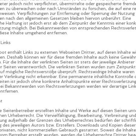
eter jedoch nicht verpflichtet, übermittelte oder gespeicherte fremd
en zu überwachen oder nach Umständen zu forschen, die auf eine re
inweisen. Verpflichtungen zur Entfernung oder Sperrung der Nutzung
en nach den allgemeinen Gesetzen bleiben hiervon unberührt. Eine
che Haftung ist jedoch erst ab dem Zeitpunkt der Kenntnis einer kon
tzung möglich. Bei Bekanntwerden von entsprechenden Rechtsverle
diese Inhalte umgehend entfernen.
 Links
ot enthält Links zu externen Webseiten Dritter, auf deren Inhalte wi
ben. Deshalb können wir für diese fremden Inhalte auch keine Gewähr
Für die Inhalte der verlinkten Seiten ist stets der jeweilige Anbieter
er Seiten verantwortlich. Die verlinkten Seiten wurden zum Zeitpunkt
auf mögliche Rechtsverstöße überprüft. Rechtswidrige Inhalte waren
r Verlinkung nicht erkennbar. Eine permanente inhaltliche Kontrolle 
Seiten ist jedoch ohne konkrete Anhaltspunkte einer Rechtsverletzung
ei Bekanntwerden von Rechtsverletzungen werden wir derartige Lin
ntfernen.
ht
e Seitenbetreiber erstellten Inhalte und Werke auf diesen Seiten unt
en Urheberrecht. Die Vervielfältigung, Bearbeitung, Verbreitung und
ung außerhalb der Grenzen des Urheberrechtes bedürfen der schriftl
des jeweiligen Autors bzw. Erstellers. Downloads und Kopien dieser
privaten, nicht kommerziellen Gebrauch gestattet. Soweit die Inhalte
 vom Betreiber erstellt wurden, werden die Urheberrechte Dritter bea